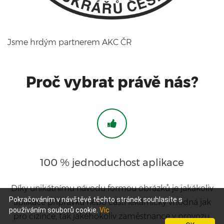
Jsme hrdým partnerem AKC ČR
Proč vybrat právě nás?
100 % jednoduchost aplikace
Díky unikátnímu návodu formou obrázků je jakákoliv
Pokračováním v návštěvě těchto stránek souhlasíte s
aplikace přípravku nebo částí lékárničky vhodná jak
používáním souborů cookie.
Víc
pro cizince, tak jakéhokoliv zaměstnance v provozu,